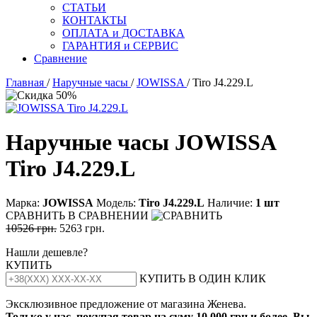
СТАТЬИ
КОНТАКТЫ
ОПЛАТА и ДОСТАВКА
ГАРАНТИЯ и СЕРВИС
Сравнение
Главная
/
Наручные часы
/
JOWISSA
/ Tiro J4.229.L
Наручные часы JOWISSA
Tiro J4.229.L
Марка:
JOWISSA
Модель:
Тirо J4.229.L
Наличие:
1 шт
СРАВНИТЬ
В СРАВНЕНИИ
10526 грн.
5263 грн.
Нашли дешевле?
КУПИТЬ
КУПИТЬ В ОДИН КЛИК
Эксклюзивное предложение от магазина Женева.
Только у нас, покупая товар на суму 10 000 грн и более, Вы