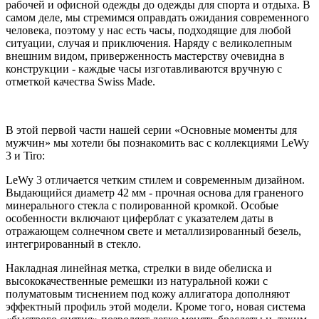
рабочей и офисной одежды до одежды для спорта и отдыха. В
самом деле, мы стремимся оправдать ожидания современного
человека, поэтому у нас есть часы, подходящие для любой
ситуации, случая и приключения. Наряду с великолепным
внешним видом, приверженность мастерству очевидна в
конструкции - каждые часы изготавливаются вручную с
отметкой качества Swiss Made.
В этой первой части нашей серии «Основные моменты для
мужчин» мы хотели бы познакомить вас с коллекциями LeWy
3 и Tiro:
LeWy 3 отличается четким стилем и современным дизайном.
Выдающийся диаметр 42 мм - прочная основа для граненого
минерального стекла с полированной кромкой. Особые
особенности включают циферблат с указателем даты в
отражающем солнечном свете и металлизированный безель,
интегрированный в стекло.
Накладная линейная метка, стрелки в виде обелиска и
высококачественные ремешки из натуральной кожи с
полуматовым тиснением под кожу аллигатора дополняют
эффектный профиль этой модели. Кроме того, новая система