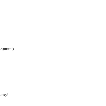
 единиц)
иску!