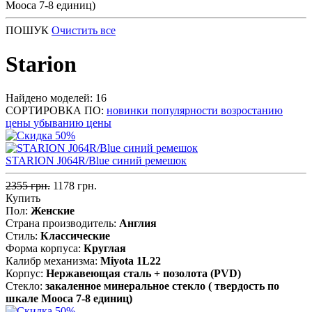
Мооса 7-8 единиц)
ПОШУК
Очистить все
Starion
Найдено моделей: 16
СОРТИРОВКА ПО:
новинки
популярности
возростанию
цены
убыванию цены
STARION J064R/Blue синий ремешок
2355 грн.
1178 грн.
Купить
Пол:
Женские
Страна производитель:
Англия
Стиль:
Классические
Форма корпуса:
Круглая
Калибр механизма:
Miyota 1L22
Корпус:
Нержавеющая сталь + позолота (PVD)
Стекло:
закаленное минеральное стекло ( твердость по
шкале Мооса 7-8 единиц)