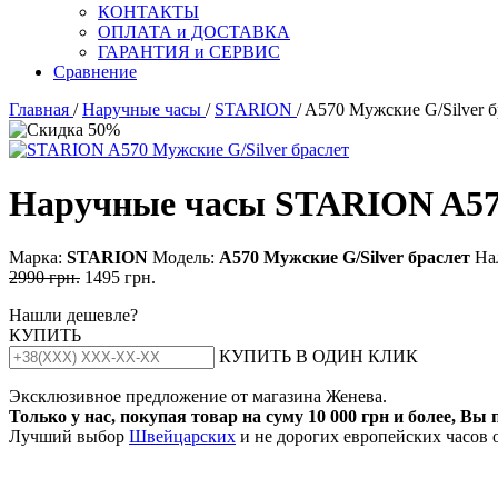
КОНТАКТЫ
ОПЛАТА и ДОСТАВКА
ГАРАНТИЯ и СЕРВИС
Сравнение
Главная
/
Наручные часы
/
STARION
/ A570 Мужские G/Silver б
Наручные часы STARION A570
Марка:
STARION
Модель:
А570 Мужские G/Silvеr браслет
На
2990 грн.
1495 грн.
Нашли дешевле?
КУПИТЬ
КУПИТЬ В ОДИН КЛИК
Эксклюзивное предложение от магазина Женева.
Только у нас, покупая товар на суму 10 000 грн и более, Вы
Лучший выбор
Швейцарских
и не дорогих европейских часов 