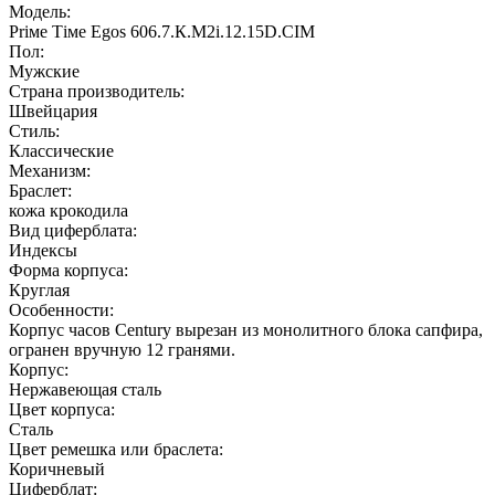
Модель:
Рriме Тiме Еgоs 606.7.К.М2i.12.15D.СIМ
Пол:
Мужские
Страна производитель:
Швейцария
Стиль:
Классические
Механизм:
Браслет:
кожа крокодила
Вид циферблата:
Индексы
Форма корпуса:
Круглая
Особенности:
Корпус часов Century вырезан из монолитного блока сапфира,
огранен вручную 12 гранями.
Корпус:
Нержавеющая cталь
Цвет корпуса:
Сталь
Цвет ремешка или браслета:
Коричневый
Циферблат: