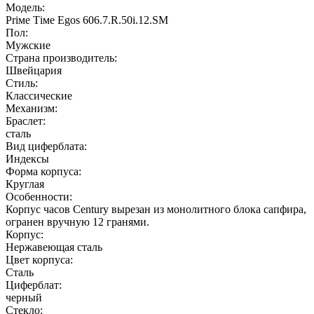
Модель:
Рriме Тiме Еgоs 606.7.R.50i.12.SМ
Пол:
Мужские
Страна производитель:
Швейцария
Стиль:
Классические
Механизм:
Браслет:
сталь
Вид циферблата:
Индексы
Форма корпуса:
Круглая
Особенности:
Корпус часов Century вырезан из монолитного блока сапфира,
огранен вручную 12 гранями.
Корпус:
Нержавеющая cталь
Цвет корпуса:
Сталь
Циферблат:
черный
Стекло: