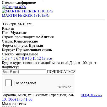
Стекло:
сапфировое
MARTIN FERRER 13161B/G
9385 грн.
5631 грн.
Купить
Пол:
Мужские
Страна производитель:
Англия
Стиль:
Классические
Форма корпуса:
Круглая
Корпус:
Нержавеющая cталь
Стекло:
минеральное
1
2
3
4
5
6
7
8
9
10
11
12
13
все
Будь в курсе новинок и акций магазина! Дарим 100 грн за
подписку!
ПОДПИСАТЬСЯ
Украина, Киев, ул. Сечевых Стрельцов, 24Б
(096) 912-37-
10
,
(066) 175-41-08
Мы в соцсетях