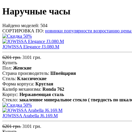
Наручные часы
Найдено моделей: 504
СОРТИРОВКА ПО:
новинки
популярности
возростанию цен
JOWISSA Elegance J3.080.M
6201 грн.
3101 грн.
Купить
Пол:
Женские
Страна производитель:
Швейцария
Стиль:
Классические
Форма корпуса:
Круглая
Калибр механизма:
Ronda 762
Корпус:
Нержавеющая cталь
Стекло:
закаленное минеральное стекло ( твердость по шкал
JOWISSA Arabella J6.169.M
6201 грн.
3101 грн.
Купить