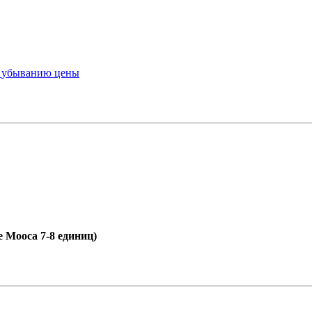
ы
убыванию цены
е Мооса 7-8 единиц)