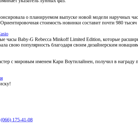
оминает указатель лунных фаз.
нсировала о планируемом выпуске новой модели наручных часов 
 Ориентировочная стоимость новинки составит почти 980 тысяч
asio
ые часы Baby-G Rebecca Minkoff Limited Edition, которые рас
евала свою популярность благодаря своим дизайнерским новация
мастер с мировым именем Кари Воутилайнен, получил в награду пр
яя
иску!
,
(066) 175-41-08