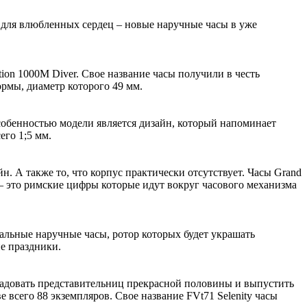
з для влюбленных сердец – новые наручные часы в уже
ion 1000M Diver. Свое название часы получили в честь
рмы, диаметр которого 49 мм.
собенностью модели является дизайн, который напоминает
его 1;5 мм.
н. А также то, что корпус практически отсутствует. Часы Grand
в – это римские цифры которые идут вокруг часового механизма
альные наручные часы, ротор которых будет украшать
ие праздники.
орадовать представительниц прекрасной половины и выпустить
всего 88 экземпляров. Свое название FVt71 Selenity часы