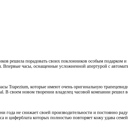
иков решила порадовать своих поклонников особым подарком и 
. Впервые часы, оснащенные усложненной апертурой с автомати
часы Trapezium, которые имеют очень оригинальную трапецевид
cal. В своем новом творении владелец часовой компании решил 
ни года не снижает своей производительности и постоянно раду
са и циферблата которых полностью повторяет кожу удава семейс