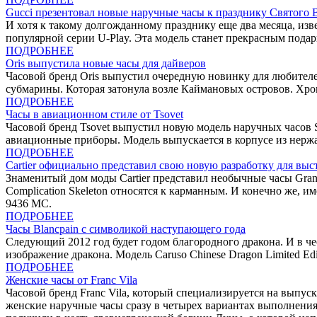
Gucci презентовал новые наручные часы к празднику Святого 
И хотя к такому долгожданному празднику еще два месяца, из
популярной серии U-Play. Эта модель станет прекрасным пода
ПОДРОБНЕЕ
Oris выпустила новые часы для дайверов
Часовой бренд Oris выпустил очередную новинку для любителей 
субмарины. Которая затонула возле Каймановых островов. Хро
ПОДРОБНЕЕ
Часы в авиационном стиле от Tsovet
Часовой бренд Tsovet выпустил новую модель наручных часов 
авиационные приборы. Модель выпускается в корпусе из нержа
ПОДРОБНЕЕ
Cartier официально представил свою новую разработку для вы
Знаменитый дом моды Cartier представил необычные часы Grand 
Complication Skeleton относятся к карманным. И конечно же, и
9436 МС.
ПОДРОБНЕЕ
Часы Blancpain с символикой наступающего года
Следующий 2012 год будет годом благородного дракона. И в че
изображение дракона. Модель Caruso Chinese Dragon Limited E
ПОДРОБНЕЕ
Женские часы от Franc Vila
Часовой бренд Franc Vila, который специализируется на выпу
женские наручные часы сразу в четырех вариантах выполнения.