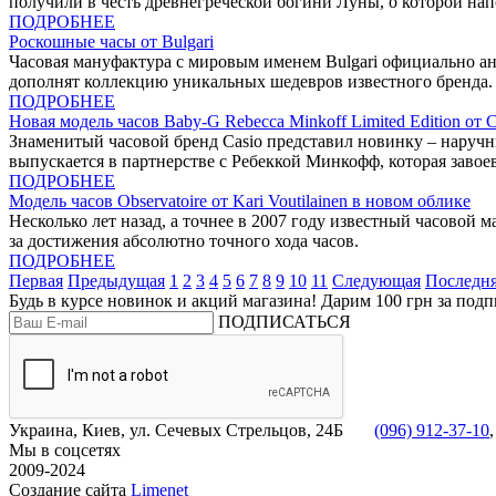
получили в честь древнегреческой богини Луны, о которой нап
ПОДРОБНЕЕ
Роскошные часы от Bulgari
Часовая мануфактура с мировым именем Bulgari официально ано
дополнят коллекцию уникальных шедевров известного бренда.
ПОДРОБНЕЕ
Новая модель часов Baby-G Rebecca Minkoff Limited Edition от C
Знаменитый часовой бренд Casio представил новинку – наручн
выпускается в партнерстве с Ребеккой Минкофф, которая заво
ПОДРОБНЕЕ
Модель часов Observatoire от Kari Voutilainen в новом облике
Несколько лет назад, а точнее в 2007 году известный часовой 
за достижения абсолютно точного хода часов.
ПОДРОБНЕЕ
Первая
Предыдущая
1
2
3
4
5
6
7
8
9
10
11
Следующая
Последн
Будь в курсе новинок и акций магазина! Дарим 100 грн за подп
ПОДПИСАТЬСЯ
Украина, Киев, ул. Сечевых Стрельцов, 24Б
(096) 912-37-10
Мы в соцсетях
2009-2024
Создание сайта
Limenet