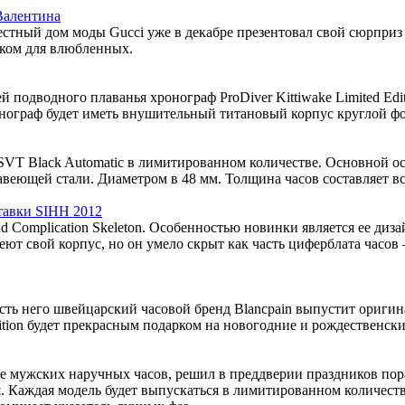
Валентина
вестный дом моды Gucci уже в декабре презентовал свой сюрпри
рком для влюбленных.
подводного плаванья хронограф ProDiver Kittiwake Limited Edit
нограф будет иметь внушительный титановый корпус круглой фо
SVT Black Automatic в лимитированном количестве. Основной о
веющей стали. Диаметром в 48 мм. Толщина часов составляет вс
ставки SIHH 2012
Complication Skeleton. Особенностью новинки является ее дизай
меют свой корпус, но он умело скрыт как часть циферблата часо
сть него швейцарский часовой бренд Blancpain выпустит оригин
dition будет прекрасным подарком на новогодние и рождественск
ске мужских наручных часов, решил в преддверии праздников п
 Каждая модель будет выпускаться в лимитированном количестве 