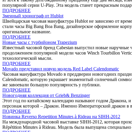
популярной серии U-Play. Эта модель станет прекрасным пода
ПОДРОБНЕЕ
Змеиный хронограф от Hublot
Швейцарская часовая мануфактура Hublot не зависимо от време
стали часы Big Bang Boa Bang, дизайнерское оформление корпу
оригинальное название.
ПОДРОБНЕЕ
Новые часы с турбийоном Trapezium
Известный часовой бренд Cabestan выпустил новые наручные 
продолжением популярной модели часов Winch Tourbillon Verti
технологической мысли.
ПОДРОБНЕЕ
Movado представил новую модель Red Label Calendomatic
Часовая мануфактура Movado в преддверии новогодних праздн
Calendomatic, которую украшает знаменитый солнечный символ
же завоевали большую популярность у публики.
ПОДРОБНЕЕ
Новогодняя коллекция от Grieb& Benzinger
Этот год по китайскому календарю называют годом Дракона, и
персонаж которой – Дракон. Именно Императорский дракон в в
ПОДРОБНЕЕ
Новинка Reverso Rеpеtition Minutes à Rideau на SIHH-2012
На международной часовой выставке SIHH-2012, которая прохо
Répétition Minutes à Rideau. Модель была выпущена специально