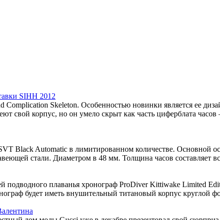
ставки SIHH 2012
Complication Skeleton. Особенностью новинки является ее дизай
меют свой корпус, но он умело скрыт как часть циферблата часо
SVT Black Automatic в лимитированном количестве. Основной о
веющей стали. Диаметром в 48 мм. Толщина часов составляет вс
подводного плаванья хронограф ProDiver Kittiwake Limited Edit
нограф будет иметь внушительный титановый корпус круглой фо
Валентина
вестный дом моды Gucci уже в декабре презентовал свой сюрпри