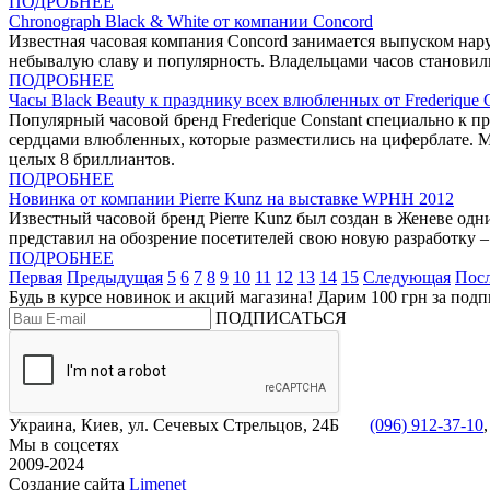
ПОДРОБНЕЕ
Chronograph Black & White от компании Concord
Известная часовая компания Concord занимается выпуском нару
небывалую славу и популярность. Владельцами часов станови
ПОДРОБНЕЕ
Часы Black Beauty к празднику всех влюбленных от Frederique C
Популярный часовой бренд Frederique Constant специально к
сердцами влюбленных, которые разместились на циферблате. Мо
целых 8 бриллиантов.
ПОДРОБНЕЕ
Новинка от компании Pierre Kunz на выставке WPHH 2012
Известный часовой бренд Pierre Kunz был создан в Женеве о
представил на обозрение посетителей свою новую разработку – 
ПОДРОБНЕЕ
Первая
Предыдущая
5
6
7
8
9
10
11
12
13
14
15
Следующая
Пос
Будь в курсе новинок и акций магазина! Дарим 100 грн за подп
ПОДПИСАТЬСЯ
Украина, Киев, ул. Сечевых Стрельцов, 24Б
(096) 912-37-10
Мы в соцсетях
2009-2024
Создание сайта
Limenet