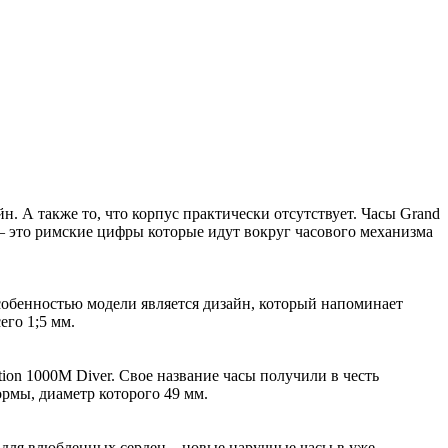
н. А также то, что корпус практически отсутствует. Часы Grand
в – это римские цифры которые идут вокруг часового механизма
собенностью модели является дизайн, который напоминает
его 1;5 мм.
ion 1000M Diver. Свое название часы получили в честь
рмы, диаметр которого 49 мм.
з для влюбленных сердец – новые наручные часы в уже