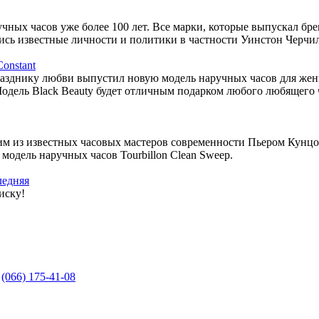
чных часов уже более 100 лет. Все марки, которые выпускал бр
лись известные личности и политики в частности Уинстон Черч
onstant
 празднику любви выпустил новую модель наручных часов для 
дель Black Beauty будет отличным подарком любого любящего че
дним из известных часовых мастеров современности Пьером Кун
модель наручных часов Tourbillon Clean Sweep.
ледняя
иску!
,
(066) 175-41-08