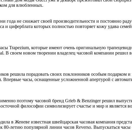
рком для влюбленных.
ни года не снижает своей производительности и постоянно раду
са и циферблата которых полностью повторяет кожу удава семейс
часы Trapezium, которые имеют очень оригинальную трапецевид
cal. В своем новом творении владелец часовой компании решил 
иков решила порадовать своих поклонников особым подарком и 
. Впервые часы, оснащенные усложненной апертурой с автомати
 именно поэтому часовой бренд Grieb & Benzinger решил выпуст
осточной философии символизирует счастье и мир и является в
дила в Женеве известная швейцарская часовая компания предста
 к 80-летию популярной линии часов Reverso. Выпускаться часы 