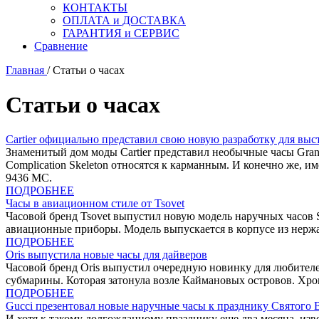
КОНТАКТЫ
ОПЛАТА и ДОСТАВКА
ГАРАНТИЯ и СЕРВИС
Сравнение
Главная
/
Статьи о часах
Статьи о часах
Cartier официально представил свою новую разработку для вы
Знаменитый дом моды Cartier представил необычные часы Grand 
Complication Skeleton относятся к карманным. И конечно же, и
9436 МС.
ПОДРОБНЕЕ
Часы в авиационном стиле от Tsovet
Часовой бренд Tsovet выпустил новую модель наручных часов 
авиационные приборы. Модель выпускается в корпусе из нержа
ПОДРОБНЕЕ
Oris выпустила новые часы для дайверов
Часовой бренд Oris выпустил очередную новинку для любителей 
субмарины. Которая затонула возле Каймановых островов. Хро
ПОДРОБНЕЕ
Gucci презентовал новые наручные часы к празднику Святого 
И хотя к такому долгожданному празднику еще два месяца, из