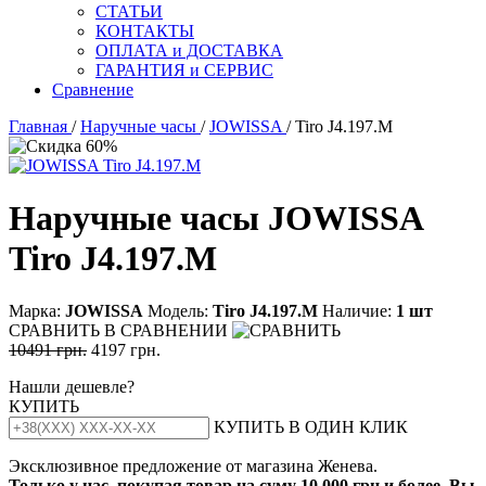
СТАТЬИ
КОНТАКТЫ
ОПЛАТА и ДОСТАВКА
ГАРАНТИЯ и СЕРВИС
Сравнение
Главная
/
Наручные часы
/
JOWISSA
/ Tiro J4.197.M
Наручные часы JOWISSA
Tiro J4.197.M
Марка:
JOWISSA
Модель:
Тirо J4.197.М
Наличие:
1 шт
СРАВНИТЬ
В СРАВНЕНИИ
10491 грн.
4197 грн.
Нашли дешевле?
КУПИТЬ
КУПИТЬ В ОДИН КЛИК
Эксклюзивное предложение от магазина Женева.
Только у нас, покупая товар на суму 10 000 грн и более, Вы