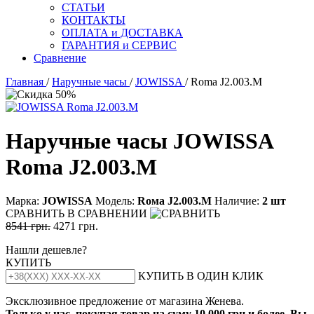
СТАТЬИ
КОНТАКТЫ
ОПЛАТА и ДОСТАВКА
ГАРАНТИЯ и СЕРВИС
Сравнение
Главная
/
Наручные часы
/
JOWISSA
/ Roma J2.003.M
Наручные часы JOWISSA
Roma J2.003.M
Марка:
JOWISSA
Модель:
Rома J2.003.М
Наличие:
2 шт
СРАВНИТЬ
В СРАВНЕНИИ
8541 грн.
4271 грн.
Нашли дешевле?
КУПИТЬ
КУПИТЬ В ОДИН КЛИК
Эксклюзивное предложение от магазина Женева.
Только у нас, покупая товар на суму 10 000 грн и более, Вы