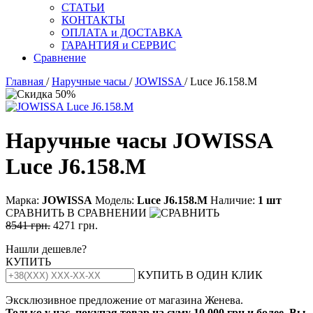
СТАТЬИ
КОНТАКТЫ
ОПЛАТА и ДОСТАВКА
ГАРАНТИЯ и СЕРВИС
Сравнение
Главная
/
Наручные часы
/
JOWISSA
/ Luce J6.158.M
Наручные часы JOWISSA
Luce J6.158.M
Марка:
JOWISSA
Модель:
Luсе J6.158.М
Наличие:
1 шт
СРАВНИТЬ
В СРАВНЕНИИ
8541 грн.
4271 грн.
Нашли дешевле?
КУПИТЬ
КУПИТЬ В ОДИН КЛИК
Эксклюзивное предложение от магазина Женева.
Только у нас, покупая товар на суму 10 000 грн и более, Вы