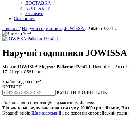
ДОСТАВКА
КОНТАКТИ
Exclusive
Сравнение
Головна
/
Наручні годинники
/
JOWISSA
/ Pallaton J7.041.L
Наручні годинники JOWISSA P
Марка:
JOWISSA
Модель:
Раllатоn J7.041.L
Наявність:
2 шт
П
17121 грн.
8561 грн.
Знайшли дешевше?
КУПИТИ
КУПИТИ В ОДИН КЛІК
Ексклюзивна пропозиція від магазину Женева.
Тільки у нас, купуючи товар на суму 10 000 грн і більше, Ви
Кращий вибір
Швейцарський
і не дорогий європейський годинн