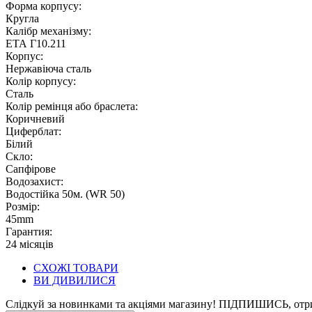
Форма корпусу:
Кругла
Калібр механізму:
ЕТА Г10.211
Корпус:
Нержавіюча сталь
Колір корпусу:
Сталь
Колір ремінця або браслета:
Коричневий
Циферблат:
Білий
Скло:
Сапфірове
Водозахист:
Водостійка 50м. (WR 50)
Розмір:
45mm
Гарантия:
24 місяців
СХОЖІ ТОВАРИ
ВИ ДИВИЛИСЯ
Слідкуй за новинками та акціями магазину! ПІДПИШИСЬ, отр