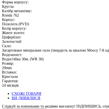
Форма корпусу:
Кругла
Калібр механізму:
Ronda 762
Корпус:
Позолота (PVD)
Колір корпусу:
Жовте золото
Циферблат:
Золотистий
Скло:
Загартоване мінеральне скло (твердість за шкалою Моосу 7-8 о
Водозахист:
Водостійка 30м. (WR 30)
Розмір:
29mm
Вставки:
Кристали
Гарантия:
24 місяців
СХОЖІ ТОВАРИ
ВИ ДИВИЛИСЯ
Слідкуй за новинками та акціями магазину! ПІДПИШИСЬ, отр