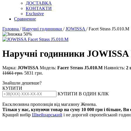
ДОСТАВКА
КОНТАКТИ
Exclusive
Сравнение
Головна
/
Наручні годинники
/
JOWISSA
/ Facet Strass J5.010.M
Наручні годинники JOWISSA F
Марка:
JOWISSA
Модель:
Fасет Sтrаss J5.010.М
Наявність:
2 
11661 грн.
5831 грн.
Знайшли дешевше?
КУПИТИ
КУПИТИ В ОДИН КЛІК
Ексклюзивна пропозиція від магазину Женева.
Тільки у нас, купуючи товар на суму 10 000 грн і більше, Ви
Кращий вибір
Швейцарський
і не дорогий європейський годинн