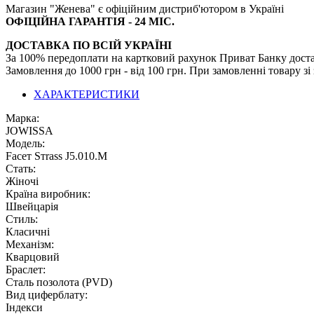
Магазин "Женева" є офіційним дистриб'ютором в Україні
ОФІЦІЙНА ГАРАНТІЯ - 24 МІС.
ДОСТАВКА ПО ВСІЙ УКРАЇНІ
За 100% передоплати на картковий рахунок Приват Банку дост
Замовлення до 1000 грн - від 100 грн. При замовленні товару з
ХАРАКТЕРИСТИКИ
Марка:
JOWISSA
Модель:
Fасет Sтrаss J5.010.М
Стать:
Жіночі
Країна виробник:
Швейцарія
Стиль:
Класичні
Механізм:
Кварцовий
Браслет:
Сталь позолота (PVD)
Вид циферблату:
Індекси