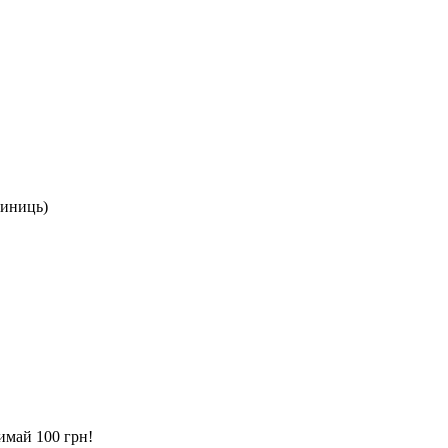
диниць)
имай 100 грн!