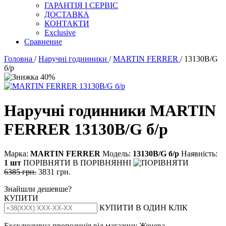
ГАРАНТІЯ І СЕРВІС
ДОСТАВКА
КОНТАКТИ
Exclusive
Сравнение
Головна
/
Наручні годинники
/
MARTIN FERRER
/ 13130B/G
б/р
Наручні годинники MARTIN
FERRER 13130B/G б/р
Марка:
MARTIN FERRER
Модель:
13130В/G б/р
Наявність:
1 шт
ПОРІВНЯТИ
В ПОРІВНЯННІ
6385 грн.
3831 грн.
Знайшли дешевше?
КУПИТИ
КУПИТИ В ОДИН КЛІК
Ексклюзивна пропозиція від магазину Женева.