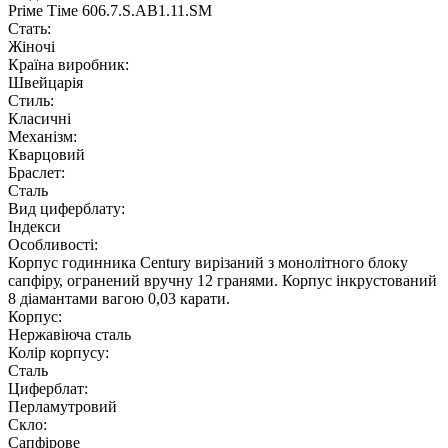
Рriме Тiме 606.7.S.АВ1.11.SМ
Стать:
Жіночі
Країна виробник:
Швейцарія
Стиль:
Класичні
Механізм:
Кварцовий
Браслет:
Сталь
Вид циферблату:
Індекси
Особливості:
Корпус годинника Century вирізаний з монолітного блоку
сапфіру, огранений вручну 12 гранями. Корпус інкрустований
8 діамантами вагою 0,03 карати.
Корпус:
Нержавіюча сталь
Колір корпусу:
Сталь
Циферблат:
Перламутровий
Скло:
Сапфірове