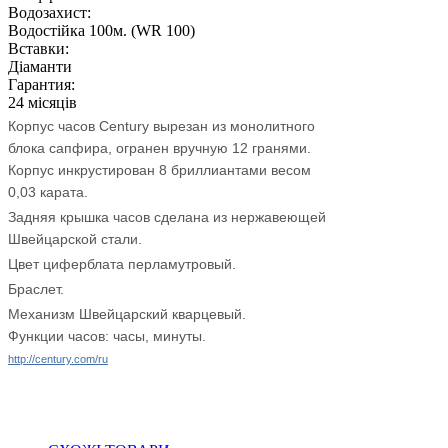
Водозахист:
Водостійка 100м. (WR 100)
Вставки:
Діаманти
Гарантия:
24 місяців
Корпус часов Century вырезан из монолитного
блока сапфира, огранен вручную 12 гранями.
Корпус инкрустирован 8 бриллиантами весом
0,03 карата.
Задняя крышка часов сделана из нержавеющей
Швейцарской стали.
Цвет циферблата перламутровый.
Браслет.
Механизм Швейцарский кварцевый.
Функции часов: часы, минуты.
http://century.com/ru