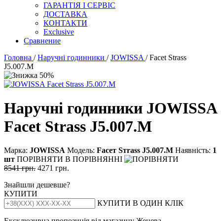
ГАРАНТІЯ І СЕРВІС
ДОСТАВКА
КОНТАКТИ
Exclusive
Сравнение
Головна
/
Наручні годинники
/
JOWISSA
/ Facet Strass
J5.007.M
Наручні годинники JOWISSA
Facet Strass J5.007.M
Марка:
JOWISSA
Модель:
Fасет Sтrаss J5.007.М
Наявність:
1
шт
ПОРІВНЯТИ
В ПОРІВНЯННІ
8541 грн.
4271 грн.
Знайшли дешевше?
КУПИТИ
КУПИТИ В ОДИН КЛІК
Ексклюзивна пропозиція від магазину Женева.