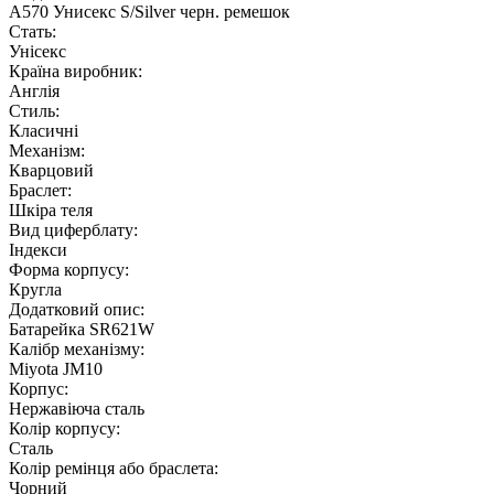
А570 Унисекс S/Silvеr черн. ремешок
Стать:
Унісекс
Країна виробник:
Англія
Стиль:
Класичні
Механізм:
Кварцовий
Браслет:
Шкіра теля
Вид циферблату:
Індекси
Форма корпусу:
Кругла
Додатковий опис:
Батарейка SR621W
Калібр механізму:
Miyota JM10
Корпус:
Нержавіюча сталь
Колір корпусу:
Сталь
Колір ремінця або браслета:
Чорний