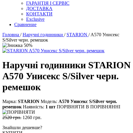
ГАРАНТІЯ І СЕРВІС
ДОСТАВКА
КОНТАКТИ
Exclusive
Сравнение
Головна
/
Наручні годинники
/
STARION
/ A570 Унисекс
S/Silver черн. ремешок
Наручні годинники STARION
A570 Унисекс S/Silver черн.
ремешок
Марка:
STARION
Модель:
А570 Унисекс S/Silvеr черн.
ремешок
Наявність:
1 шт
ПОРІВНЯТИ
В ПОРІВНЯННІ
2520 грн.
1260 грн.
Знайшли дешевше?
КУПИТИ