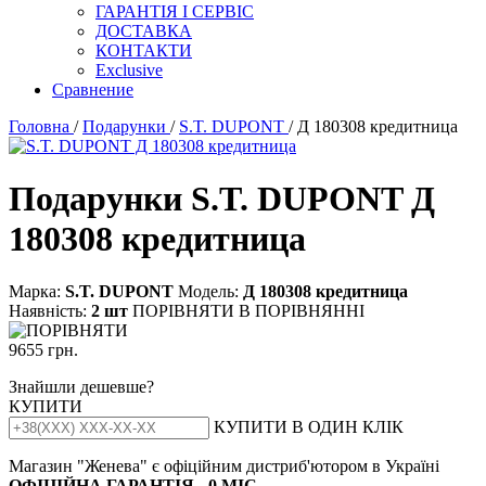
ГАРАНТІЯ І СЕРВІС
ДОСТАВКА
КОНТАКТИ
Exclusive
Сравнение
Головна
/
Подарунки
/
S.T. DUPONT
/ Д 180308 кредитница
Подарунки S.T. DUPONT Д
180308 кредитница
Марка:
S.T. DUPONT
Модель:
Д 180308 кредитница
Наявність:
2 шт
ПОРІВНЯТИ
В ПОРІВНЯННІ
9655 грн.
Знайшли дешевше?
КУПИТИ
КУПИТИ В ОДИН КЛІК
Магазин "Женева" є офіційним дистриб'ютором в Україні
ОФІЦІЙНА ГАРАНТІЯ - 0 МІС.