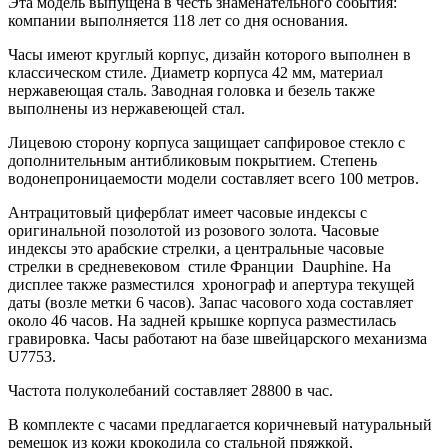
Эта модель выпущена в честь знаменательного события:
компании выполняется 118 лет со дня основания.
Часы имеют круглый корпус, дизайн которого выполнен в
классическом стиле. Диаметр корпуса 42 мм, материал
нержавеющая сталь. Заводная головка и безель также
выполнены из нержавеющей стал.
Лицевою сторону корпуса защищает сапфировое стекло с
дополнительным антибликовым покрытием. Степень
водонепроницаемости модели составляет всего 100 метров.
Антрацитовый циферблат имеет часовые индексы с
оригинальной позолотой из розового золота. Часовые
индексы это арабские стрелки, а центральные часовые
стрелки в средневековом стиле Франции Dauphine. На
дисплее также разместился хронограф и апертура текущей
даты (возле метки 6 часов). Запас часового хода составляет
около 46 часов. На задней крышке корпуса разместилась
гравировка. Часы работают на базе швейцарского механизма
U7753.
Частота полуколебаний составляет 28800 в час.
В комплекте с часами предлагается коричневый натуральный
ремешок из кожи крокодила со стальной пряжкой,