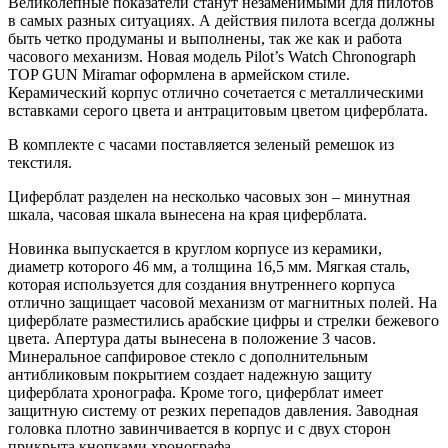
Великолепные показатели станут незаменимыми для пилотов
в самых разных ситуациях. А действия пилота всегда должны
быть четко продуманы и выполнены, так же как и работа
часового механизм. Новая модель Pilot’s Watch Chronograph
TOP GUN Miramar оформлена в армейском стиле.
Керамический корпус отлично сочетается с металлическими
вставками серого цвета и антрацитовым цветом циферблата.
В комплекте с часами поставляется зеленый ремешок из
текстиля.
Циферблат разделен на несколько часовых зон – минутная
шкала, часовая шкала вынесена на края циферблата.
Новинка выпускается в круглом корпусе из керамики,
диаметр которого 46 мм, а толщина 16,5 мм. Мягкая сталь,
которая используется для создания внутреннего корпуса
отлично защищает часовой механизм от магнитных полей. На
циферблате разместились арабские цифры и стрелки бежевого
цвета. Апертура даты вынесена в положение 3 часов.
Минеральное сапфировое стекло с дополнительным
антибликовым покрытием создает надежную защиту
циферблата хронографа. Кроме того, циферблат имеет
защитную систему от резких перепадов давления. Заводная
головка плотно завинчивается в корпус и с двух сторон
прикрыта кнопками хронографа.