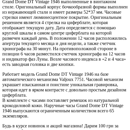
Grand Dome DT Vintage 1946 выполненные в винтажном
стиле. Оригинальный корпус бочкообразной формы выполнен
из нержавеющей стали и имеет размеры 52*37 мм. Часовые
стрелки имеют люминесцентное покрытие. Оригинальным
решением является 4 стрелка на циферблате, которая
отображает текущую дату. Дата определяется с помощью
круглой шкалы в самом центре циферблата на которой
размечен каждый день. В положении 12 часов расположились
апертура текущего месяца и дня недели, а также счетчик
хронографа на 30 минут. На противоположной стороне в
позиции 6 часов разместился счетчик хронографа на 12 часов
и индикатор фаз Луны. Возле часового индекса в «2 и 4 часа»
есть заводная головка и две кнопки.
Работает модель Grand Dome DT Vintage 1946 на базе
автоматического механизма Valjoux 7751. Часовой механизм
украшает изысканная и поистине уникальная гравировка,
которая идет в ярком контрасте с довольно простым дизайном
циферблата.
В комплекте с часами поставляет ремешок из натуральной
крокодиловой кожи. Наручные часы Grand Dome DT Vintage
1946 выпускаются ограниченным количеством всего 65
экземпляров.
Будь в курсе новинок и акций магазина! Дарим 100 грн за