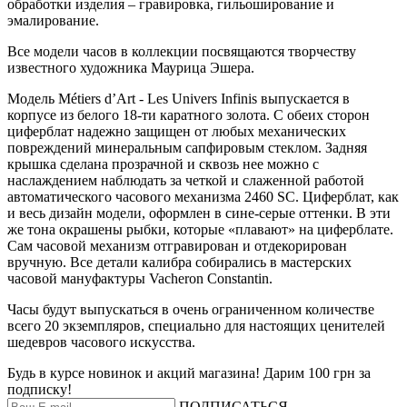
обработки изделия – гравировка, гильоширование и
эмалирование.
Все модели часов в коллекции посвящаются творчеству
известного художника Маурица Эшера.
Модель Métiers d’Art - Les Univers Infinis выпускается в
корпусе из белого 18-ти каратного золота. С обеих сторон
циферблат надежно защищен от любых механических
повреждений минеральным сапфировым стеклом. Задняя
крышка сделана прозрачной и сквозь нее можно с
наслаждением наблюдать за четкой и слаженной работой
автоматического часового механизма 2460 SC. Циферблат, как
и весь дизайн модели, оформлен в сине-серые оттенки. В эти
же тона окрашены рыбки, которые «плавают» на циферблате.
Сам часовой механизм отгравирован и отдекорирован
вручную. Все детали калибра собирались в мастерских
часовой мануфактуры Vacheron Constantin.
Часы будут выпускаться в очень ограниченном количестве
всего 20 экземпляров, специально для настоящих ценителей
шедевров часового искусства.
Будь в курсе новинок и акций магазина! Дарим 100 грн за
подписку!
ПОДПИСАТЬСЯ