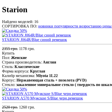
Starion
Найдено моделей: 16
СОРТИРОВКА ПО:
новинки
популярности
возростанию цен
STARION J064R/Blue синий ремешок
2355 грн.
1178 грн.
Купить
Пол:
Женские
Страна производитель:
Англия
Стиль:
Классические
Форма корпуса:
Круглая
Калибр механизма:
Miyota 1L22
Корпус:
Нержавеющая сталь + позолота (PVD)
Стекло:
закаленное минеральное стекло ( твердость по шкал
STARION A570 Мужские S/Blue черн.ремешок
2520 грн.
1260 грн.
Купить