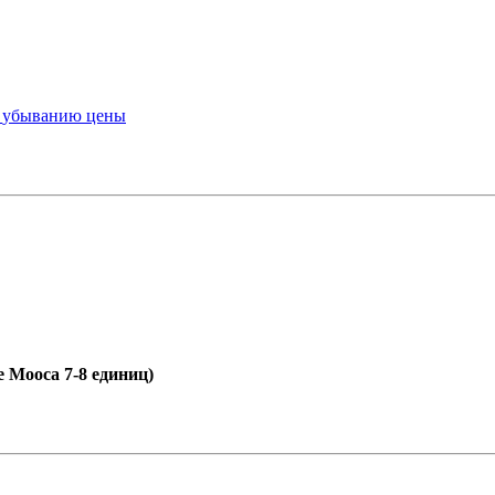
ы
убыванию цены
е Мооса 7-8 единиц)