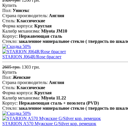
2520 грн.
1260 грн.
Купить
Пол:
Унисекс
Страна производитель:
Англия
Стиль:
Классические
Форма корпуса:
Круглая
Калибр механизма:
Miyota JM10
Корпус:
Нержавеющая cталь
Стекло:
закаленное минеральное стекло ( твердость по шкал
STARION J064R/Rose браслет
2605 грн.
1303 грн.
Купить
Пол:
Женские
Страна производитель:
Англия
Стиль:
Классические
Форма корпуса:
Круглая
Калибр механизма:
Miyota 1L22
Корпус:
Нержавеющая сталь + позолота (PVD)
Стекло:
закаленное минеральное стекло ( твердость по шкал
STARION A570 Мужские G/Silver кор. ремешок